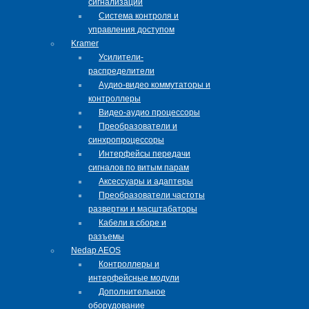
сигнализации
Система контроля и
управления доступом
Kramer
Усилители-
распределители
Аудио-видео коммутаторы и
контроллеры
Видео-аудио процессоры
Преобразователи и
синхропроцессоры
Интерфейсы передачи
сигналов по витым парам
Аксессуары и адаптеры
Преобразователи частоты
развертки и масштабаторы
Кабели в сборе и
разъемы
Nedap AEOS
Контроллеры и
интерфейсные модули
Дополнительное
оборудование