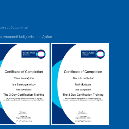
шим требованиям!
компанией IndigoVision в Дубаи.