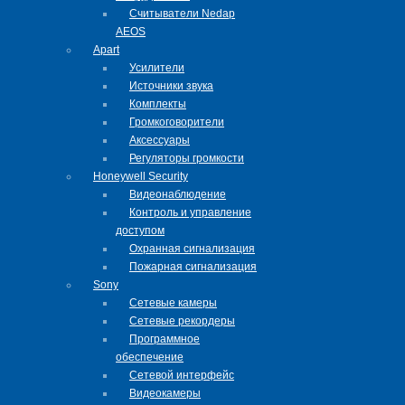
Cчитыватели Nedap
AEOS
Apart
Усилители
Источники звука
Комплекты
Громкоговорители
Аксессуары
Регуляторы громкости
Honeywell Security
Видеонаблюдение
Контроль и управление
доступом
Охранная сигнализация
Пожарная сигнализация
Sony
Сетевые камеры
Сетевые рекордеры
Программное
обеспечение
Сетевой интерфейс
Видеокамеры