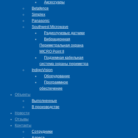
Аксессуары
Betafence
Simplex
Panasonic
Southwest Microwave
Радиолучевые датчики
Вибрационная
Периметральная охрана
MICRO Point II
Подземная кабельная
система охраны периметра
IndigoVision
Оборудование
Программное
обеспечение
Объекты
Выполненные
В производстве
Новости
Отзывы
Контакты
Сотрудники
Адреса