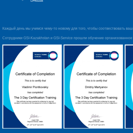
INDIGOVISION
Каждый день мы учимся чему-то новому для того, чтобы соотвествовать ва
Сотрудники GSI-Kazakhstan и GSI-Service прошли обучение организованное 