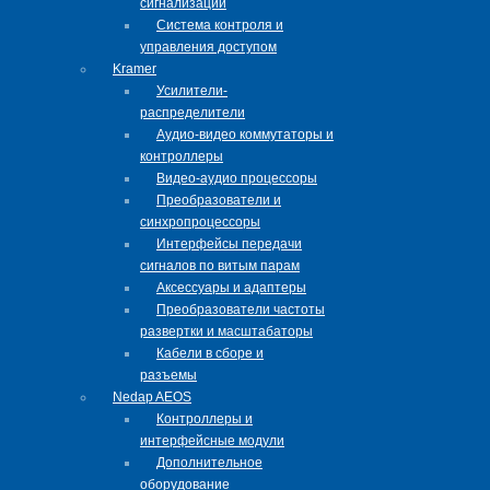
сигнализации
Система контроля и
управления доступом
Kramer
Усилители-
распределители
Аудио-видео коммутаторы и
контроллеры
Видео-аудио процессоры
Преобразователи и
синхропроцессоры
Интерфейсы передачи
сигналов по витым парам
Аксессуары и адаптеры
Преобразователи частоты
развертки и масштабаторы
Кабели в сборе и
разъемы
Nedap AEOS
Контроллеры и
интерфейсные модули
Дополнительное
оборудование