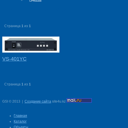
S-VIDEO (YC) И АУДИО
Страница
1
из
1
VS-401YC
Страница
1
из
1
GSI
©
2013
|
Создание сайта
site4u.kz
Главная
Каталог
Объекты