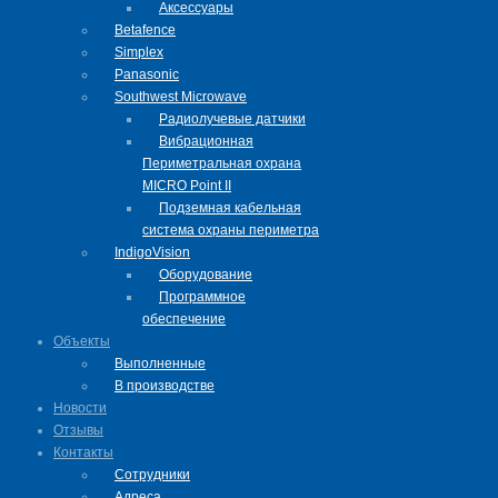
Аксессуары
Betafence
Simplex
Panasonic
Southwest Microwave
Радиолучевые датчики
Вибрационная
Периметральная охрана
MICRO Point II
Подземная кабельная
система охраны периметра
IndigoVision
Оборудование
Программное
обеспечение
Объекты
Выполненные
В производстве
Новости
Отзывы
Контакты
Сотрудники
Адреса