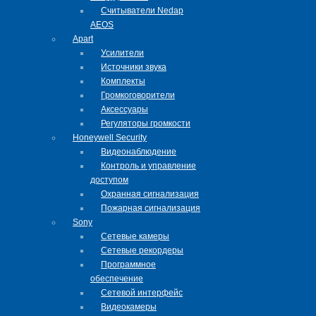
Cчитыватели Nedap
AEOS
Apart
Усилители
Источники звука
Комплекты
Громкоговорители
Аксессуары
Регуляторы громкости
Honeywell Security
Видеонаблюдение
Контроль и управление
доступом
Охранная сигнализация
Пожарная сигнализация
Sony
Сетевые камеры
Сетевые рекордеры
Программное
обеспечение
Сетевой интерфейс
Видеокамеры