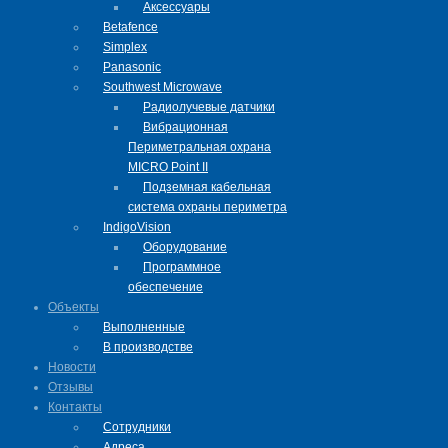
Аксессуары
Betafence
Simplex
Panasonic
Southwest Microwave
Радиолучевые датчики
Вибрационная
Периметральная охрана
MICRO Point II
Подземная кабельная
система охраны периметра
IndigoVision
Оборудование
Программное
обеспечение
Объекты
Выполненные
В производстве
Новости
Отзывы
Контакты
Сотрудники
Адреса