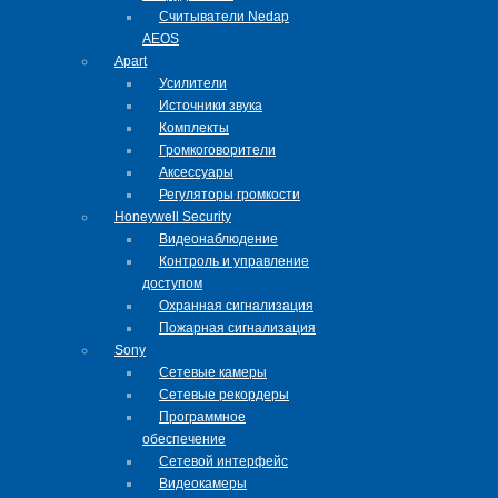
Cчитыватели Nedap
AEOS
Apart
Усилители
Источники звука
Комплекты
Громкоговорители
Аксессуары
Регуляторы громкости
Honeywell Security
Видеонаблюдение
Контроль и управление
доступом
Охранная сигнализация
Пожарная сигнализация
Sony
Сетевые камеры
Сетевые рекордеры
Программное
обеспечение
Сетевой интерфейс
Видеокамеры