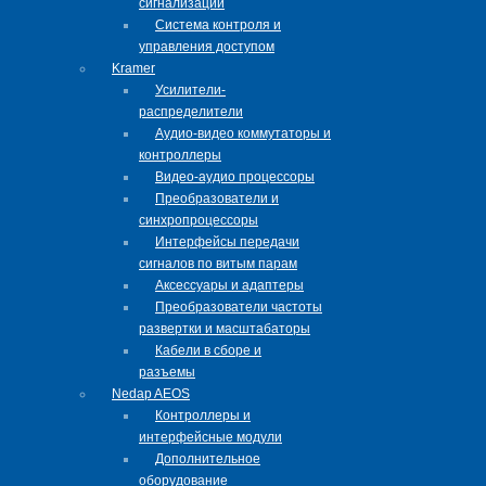
сигнализации
Система контроля и
управления доступом
Kramer
Усилители-
распределители
Аудио-видео коммутаторы и
контроллеры
Видео-аудио процессоры
Преобразователи и
синхропроцессоры
Интерфейсы передачи
сигналов по витым парам
Аксессуары и адаптеры
Преобразователи частоты
развертки и масштабаторы
Кабели в сборе и
разъемы
Nedap AEOS
Контроллеры и
интерфейсные модули
Дополнительное
оборудование